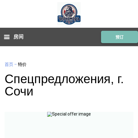
房间
预订
首页
–
特价
Спецпредложения, г.
Сочи