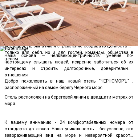
Да, мы сменили название. Отель "Sochi Beach" навсегда
останется в памяти как легкий морской бриз, волнующий
сердца.....
Но мы сменили не только название, а саму концепцию.
Мы сделали ремонт, работаем над интерьером, обновляем
меню ресторана, мы меняем сам подход - это
про
искренность, эмпатию и стремление создавать ценность не
только для себя, но и для гостей, команды, общества в
Наша основа — человекоцентричность: умение по-
целом.
настоящему слышать людей, искренне заботиться об их
интересах и строить долгосрочные, доверительные
отношения.
Добро пожаловать в наш новый отель
"ЧЕРНОМОРЪ"
,
расположенный на самом берегу Черного моря.
Отель расположен на береговой линии в двадцати метрах от
моря.
К вашему вниманию - 24 комфортабельных номера от
стандарта до люкса. Наша уникальность - безусловно, это
завораживающий вид на море и невероятной красоты